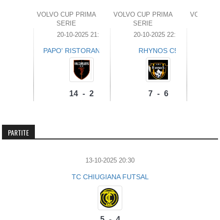
VOLVO CUP PRIMA
VOLVO CUP PRIMA
VOLVO C
SERIE
SERIE
SE
20-10-2025 21:00
20-10-2025 22:00
21-
PAPO' RISTORANTE C5
RHYNOS C5
CAS
14 - 2
7 - 6
PARTITE
TORTUGAS
SLEAL MADRID
PIEVE
13-10-2025 20:30
TC CHIUGIANA FUTSAL
5 - 4