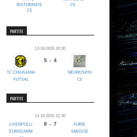
RISTORANTE
C5
C5
C5
PARTITE
13-10-2025 20:30
5 - 4
TC CHIUGIANA
NEUROSPIN
FUTSAL
C5
PARTITE
13-10-2025 21:30
8 - 7
LIVERPOLLI
FURIE
EUROCARNI
SMOSSE