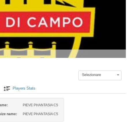
Selezionare
Players Stats
name:
PIEVE PHANTASIA C5
size name:
PIEVE PHANTASIA C5