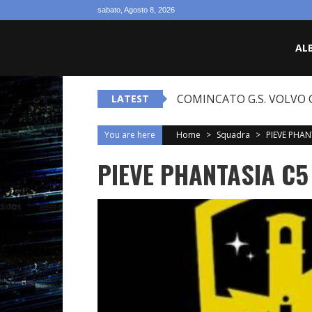
Skip to content
sabato, Agosto 8, 2026
AL
COMINCATO G.S. VOLVO C
LATEST
You are here
Home
>
Squadra
>
PIEVE PHAN
PIEVE PHANTASIA C5