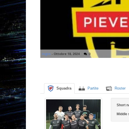
ingin
-
Ottobre 18, 2024
0
Squadra
Partite
Roster
Short 
Middle 